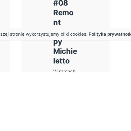
#08
Remo
nt
nacze
szej stronie wykorzystujemy pliki cookies.
Polityka prywatnoś
py
Michie
letto
W ramach
prac
wykonano
nowe...