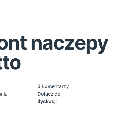
ont naczepy
tto
0 komentarzy
śnia
Dołącz do
dyskusji