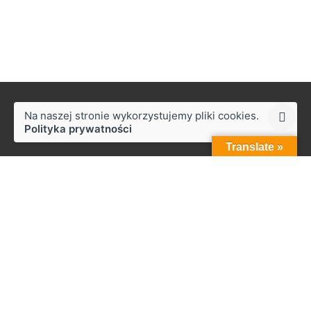
Na naszej stronie wykorzystujemy pliki cookies.
Polityka prywatności
Translate »
Styków
ul. Słoneczna 50,
27-230 Brody
Praca
Zainteresowany pracą z nami?
biuro@zapala.info
Telefon