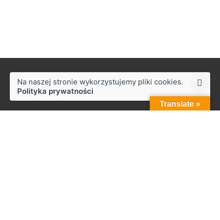
Na naszej stronie wykorzystujemy pliki cookies.
Polityka prywatności
Translate »
Styków
ul. Słoneczna 50,
27-230 Brody
Praca
Zainteresowany pracą z nami?
biuro@zapala.info
Telefon