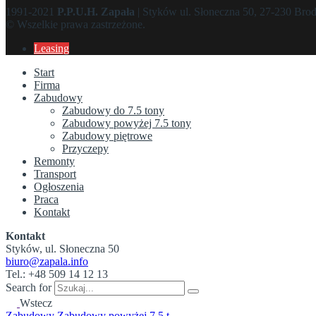
1991-2021
P.P.U.H. Zapała
| Styków ul. Słoneczna 50, 27-230 Bro
© Wszelkie prawa zastrzeżone.
Leasing
Start
Firma
Zabudowy
Zabudowy do 7.5 tony
Zabudowy powyżej 7.5 tony
Zabudowy piętrowe
Przyczepy
Remonty
Transport
Ogłoszenia
Praca
Kontakt
Kontakt
Styków, ul. Słoneczna 50
biuro@zapala.info
Tel.: +48 509 14 12 13
Search for
Wstecz
Zabudowy
Zabudowy powyżej 7.5 t