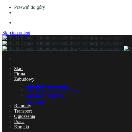
Przewiń do góry
Skip to content
Start
Firma
Zabudowy
Zabudowy do 7.5 tony
Zabudowy powyżej 7.5 tony
Zabudowy piętrowe
Przyczepy
Remonty
Transport
Ogłoszenia
Praca
Kontakt