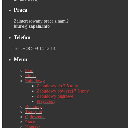
Praca
Zainteresowany pracą z nami?
biuro@zapala.info
Telefon
Tel.: +48 509 14 12 13
Menu
Start
Firma
Zabudowy
Zabudowy do 7.5 tony
Zabudowy powyżej 7.5 tony
Zabudowy piętrowe
Przyczepy
Remonty
Transport
Ogłoszenia
Praca
Kontakt