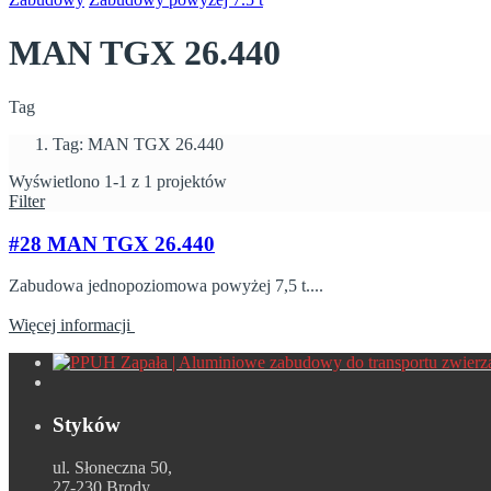
MAN TGX 26.440
Tag
Tag: MAN TGX 26.440
Wyświetlono 1-1 z 1 projektów
Filter
#28 MAN TGX 26.440
Zabudowa jednopoziomowa powyżej 7,5 t....
Więcej informacji
Styków
ul. Słoneczna 50,
27-230 Brody