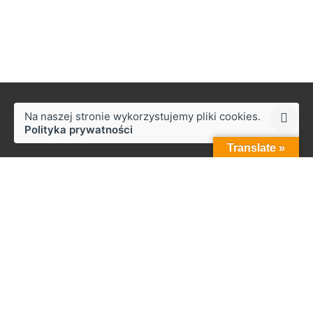
Na naszej stronie wykorzystujemy pliki cookies.
Polityka prywatności
Translate »
Styków
ul. Słoneczna 50,
27-230 Brody
Praca
Zainteresowany pracą z nami?
biuro@zapala.info
Telefon