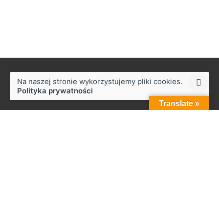
Na naszej stronie wykorzystujemy pliki cookies.
Polityka prywatności
Translate »
Styków
ul. Słoneczna 50,
27-230 Brody
Praca
Zainteresowany pracą z nami?
biuro@zapala.info
Telefon