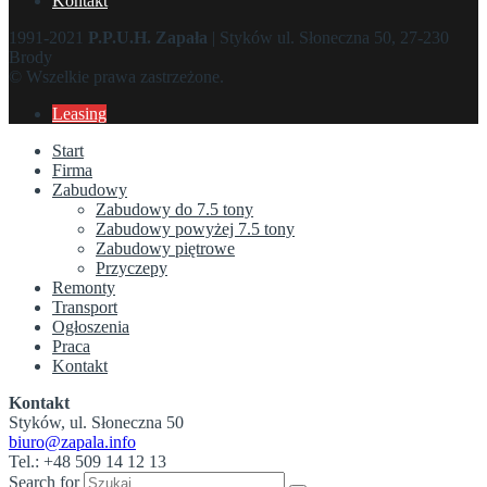
Kontakt
1991-2021
P.P.U.H. Zapała
| Styków ul. Słoneczna 50, 27-230
Brody
© Wszelkie prawa zastrzeżone.
Leasing
Start
Firma
Zabudowy
Zabudowy do 7.5 tony
Zabudowy powyżej 7.5 tony
Zabudowy piętrowe
Przyczepy
Remonty
Transport
Ogłoszenia
Praca
Kontakt
Kontakt
Styków, ul. Słoneczna 50
biuro@zapala.info
Tel.: +48 509 14 12 13
Search for