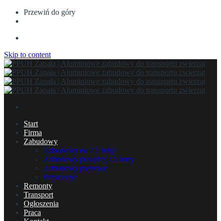
Przewiń do góry
Skip to content
Start
Firma
Zabudowy
Zabudowy do 7.5 tony
Zabudowy powyżej 7.5 tony
Zabudowy piętrowe
Przyczepy
Remonty
Transport
Ogłoszenia
Praca