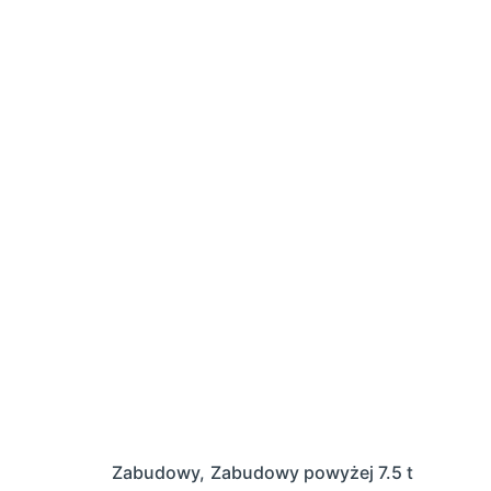
Skip
to
content
Start
Firma
Zabudowy
Remont
Zabudowy
Zabudowy powyżej 7.5 t