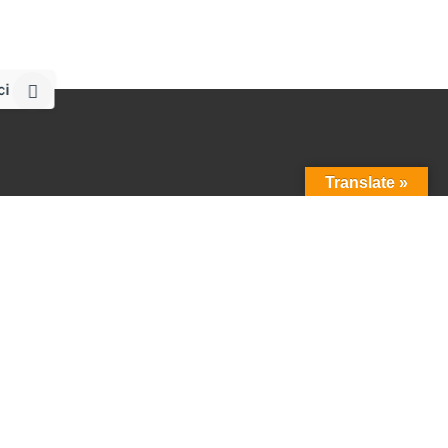
ci
Translate »
Menu
ami?
Start
Firma
Zabudowy
Zabudowy do 7.5 tony
Zabudowy powyżej 7.5 tony