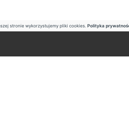
szej stronie wykorzystujemy pliki cookies.
Polityka prywatnoś
w
Praca
oneczna 50,
Zainteresowany pracą z n
0 Brody
biuro@zapala.info
Telefon