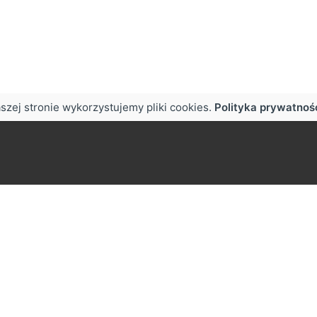
szej stronie wykorzystujemy pliki cookies.
Polityka prywatnoś
w
Praca
oneczna 50,
Zainteresowany pracą z n
0 Brody
biuro@zapala.info