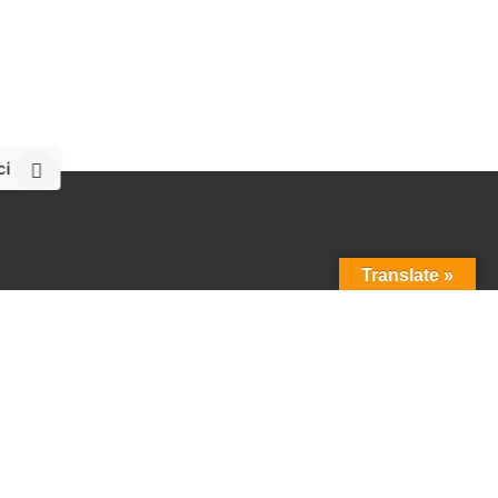
ci
Translate »
Menu
ami?
Start
Firma
Zabudowy