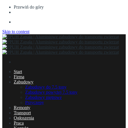
Przewiń do góry
Skip to content
Start
Firma
Zabudowy
Zabudowy do 7.5 tony
Zabudowy powyżej 7.5 tony
Zabudowy piętrowe
Przyczepy
Remonty
Transport
Ogłoszenia
Praca