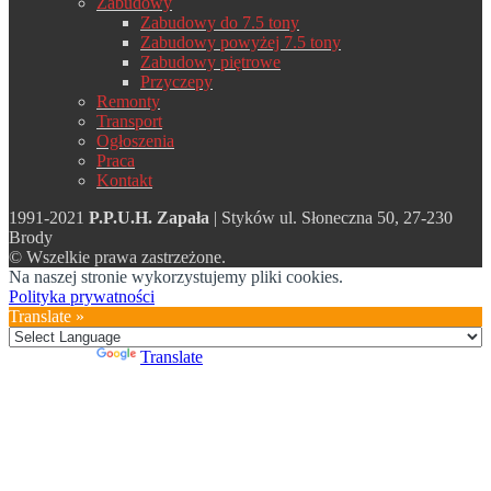
Zabudowy
Zabudowy do 7.5 tony
Zabudowy powyżej 7.5 tony
Zabudowy piętrowe
Przyczepy
Remonty
Transport
Ogłoszenia
Praca
Kontakt
1991-2021
P.P.U.H. Zapała
| Styków ul. Słoneczna 50, 27-230
Brody
© Wszelkie prawa zastrzeżone.
Na naszej stronie wykorzystujemy pliki cookies.
Polityka prywatności
Translate »
Powered by
Translate