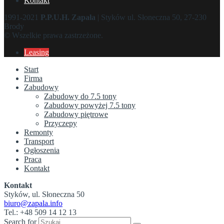
Kontakt
1991-2021
P.P.U.H. Zapała
| Styków ul. Słoneczna 50, 27-230
Brody
© Wszelkie prawa zastrzeżone.
Leasing
Start
Firma
Zabudowy
Zabudowy do 7.5 tony
Zabudowy powyżej 7.5 tony
Zabudowy piętrowe
Przyczepy
Remonty
Transport
Ogłoszenia
Praca
Kontakt
Kontakt
Styków, ul. Słoneczna 50
biuro@zapala.info
Tel.: +48 509 14 12 13
Search for