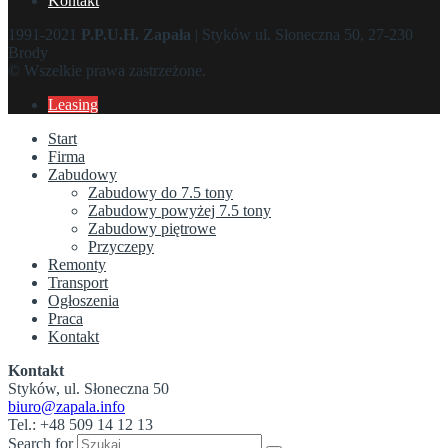
Kontakt
1991-2021
P.P.U.H. Zapała
| Styków ul. Słoneczna 50, 27-230
Brody
© Wszelkie prawa zastrzeżone.
Leasing
Start
Firma
Zabudowy
Zabudowy do 7.5 tony
Zabudowy powyżej 7.5 tony
Zabudowy piętrowe
Przyczepy
Remonty
Transport
Ogłoszenia
Praca
Kontakt
Kontakt
Styków, ul. Słoneczna 50
biuro@zapala.info
Tel.: +48 509 14 12 13
Search for