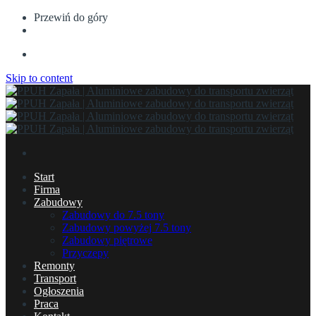
Przewiń do góry
Skip to content
Start
Firma
Zabudowy
Zabudowy do 7.5 tony
Zabudowy powyżej 7.5 tony
Zabudowy piętrowe
Przyczepy
Remonty
Transport
Ogłoszenia
Praca