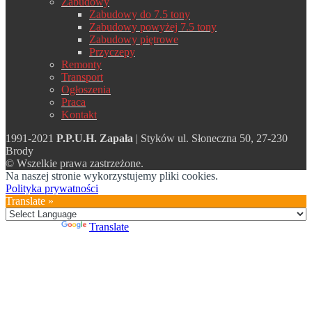
Zabudowy
Zabudowy do 7.5 tony
Zabudowy powyżej 7.5 tony
Zabudowy piętrowe
Przyczepy
Remonty
Transport
Ogłoszenia
Praca
Kontakt
1991-2021
P.P.U.H. Zapała
| Styków ul. Słoneczna 50, 27-230
Brody
© Wszelkie prawa zastrzeżone.
Na naszej stronie wykorzystujemy pliki cookies.
Polityka prywatności
Translate »
Powered by
Translate