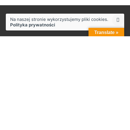
Na naszej stronie wykorzystujemy pliki cookies.
Polityka prywatności
Translate »
Styków
ul. Słoneczna 50,
27-230 Brody
Praca
Zainteresowany pracą z nami?
biuro@zapala.info
Telefon
Tel.: +48 509 14 12 13
Menu
Start
Firma