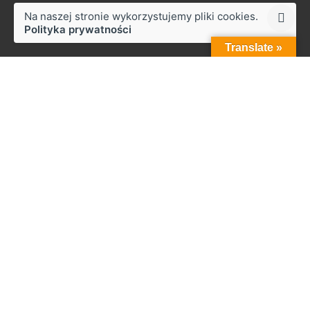
Na naszej stronie wykorzystujemy pliki cookies.
Polityka prywatności
Translate »
Styków
ul. Słoneczna 50,
27-230 Brody
Praca
Zainteresowany pracą z nami?
biuro@zapala.info
Telefon
Tel.: +48 509 14 12 13
Menu
Start
Firma
Zabudowy