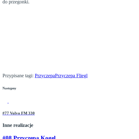
do przegonki.
Przypisane tagi:
Przyczepa
Przyczepa Fliegl
Następny
#77 Volvo FM 330
Inne realizacje
#08 Przyczepa Kogel