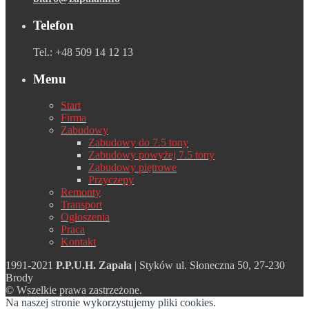
Telefon
Tel.: +48 509 14 12 13
Menu
Start
Firma
Zabudowy
Zabudowy do 7.5 tony
Zabudowy powyżej 7.5 tony
Zabudowy piętrowe
Przyczepy
Remonty
Transport
Ogłoszenia
Praca
Kontakt
1991-2021
P.P.U.H. Zapała
| Styków ul. Słoneczna 50, 27-230
Brody
© Wszelkie prawa zastrzeżone.
Na naszej stronie wykorzystujemy pliki cookies.