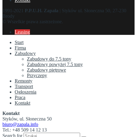
Kontakt
1991-2021
P.P.U.H. Zapała
| Styków ul. Słoneczna 50, 27-230
Brody
© Wszelkie prawa zastrzeżone.
Leasing
Start
Firma
Zabudowy
Zabudowy do 7.5 tony
Zabudowy powyżej 7.5 tony
Zabudowy piętrowe
Przyczepy
Remonty
Transport
Ogłoszenia
Praca
Kontakt
Kontakt
Styków, ul. Słoneczna 50
biuro@zapala.info
Tel.: +48 509 14 12 13
Search for