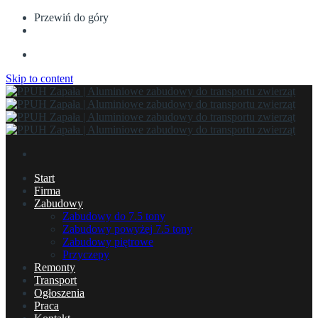
Przewiń do góry
Skip to content
Start
Firma
Zabudowy
Zabudowy do 7.5 tony
Zabudowy powyżej 7.5 tony
Zabudowy piętrowe
Przyczepy
Remonty
Transport
Ogłoszenia
Praca