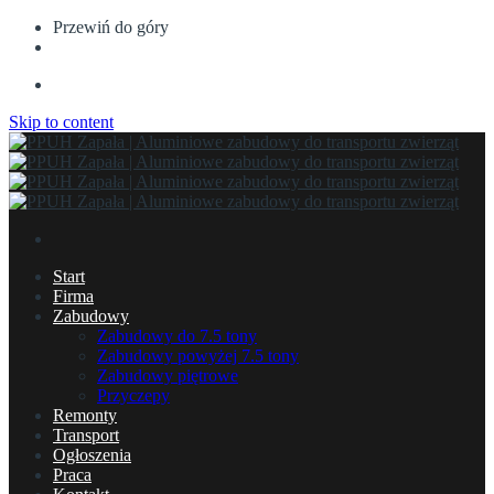
Przewiń do góry
Skip to content
Start
Firma
Zabudowy
Zabudowy do 7.5 tony
Zabudowy powyżej 7.5 tony
Zabudowy piętrowe
Przyczepy
Remonty
Transport
Ogłoszenia
Praca