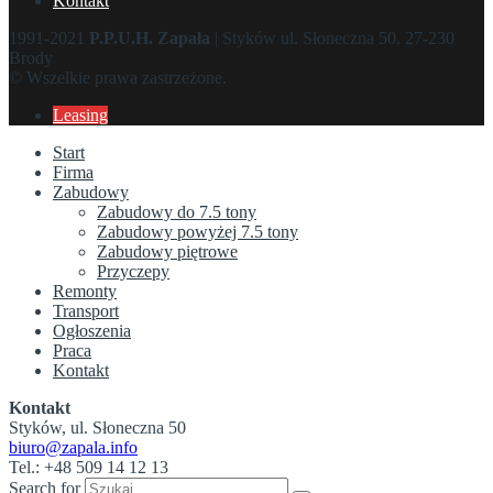
Kontakt
1991-2021
P.P.U.H. Zapała
| Styków ul. Słoneczna 50, 27-230
Brody
© Wszelkie prawa zastrzeżone.
Leasing
Start
Firma
Zabudowy
Zabudowy do 7.5 tony
Zabudowy powyżej 7.5 tony
Zabudowy piętrowe
Przyczepy
Remonty
Transport
Ogłoszenia
Praca
Kontakt
Kontakt
Styków, ul. Słoneczna 50
biuro@zapala.info
Tel.: +48 509 14 12 13
Search for