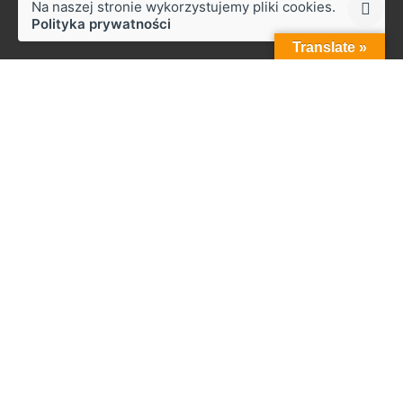
Na naszej stronie wykorzystujemy pliki cookies.
Polityka prywatności
Translate »
Styków
ul. Słoneczna 50,
27-230 Brody
Praca
Zainteresowany pracą z nami?
biuro@zapala.info
Telefon
Tel.: +48 509 14 12 13
Menu
Start
Firma
Zabudowy
Zabudowy do 7.5 tony