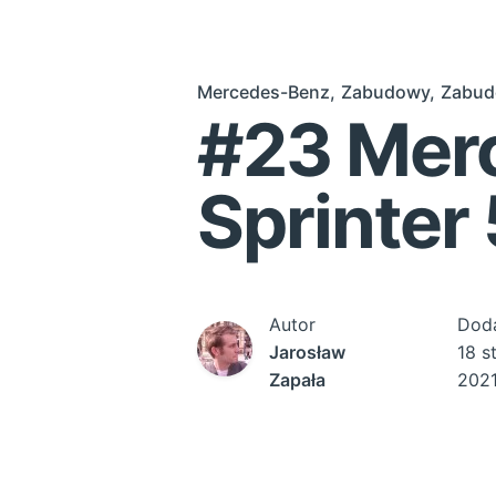
Mercedes-Benz
Zabudowy
Zabudo
#23 Mer
Sprinter
Autor
Dod
Jarosław
18 s
Zapała
202