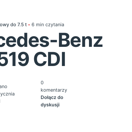
wy do 7.5 t
6 min czytania
cedes-Benz
 519 CDI
0
ano
komentarzy
tycznia
Dołącz do
1
dyskusji