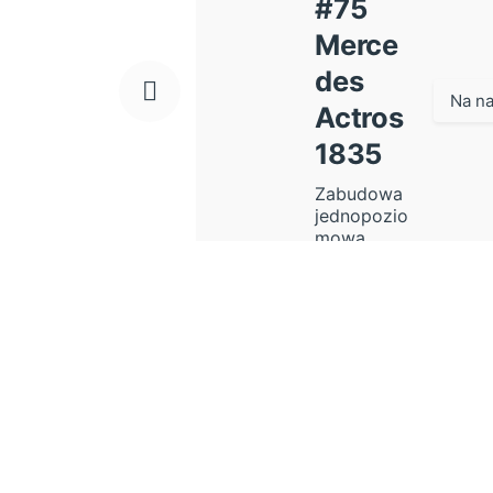
#75
Merce
des
Na na
Actros
1835
Zabudowa
jednopozio
mowa
powyżej
7,5 t....