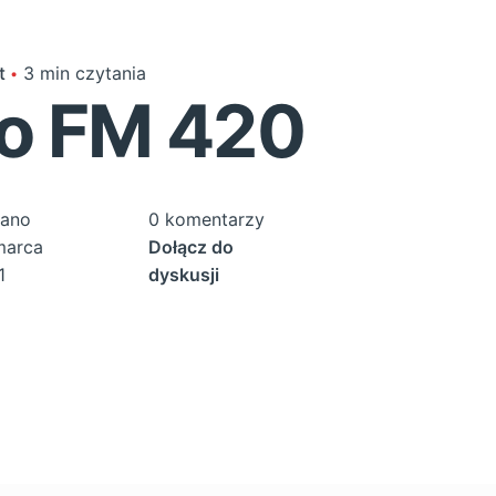
t
3 min czytania
vo FM 420
ano
0 komentarzy
marca
Dołącz do
1
dyskusji