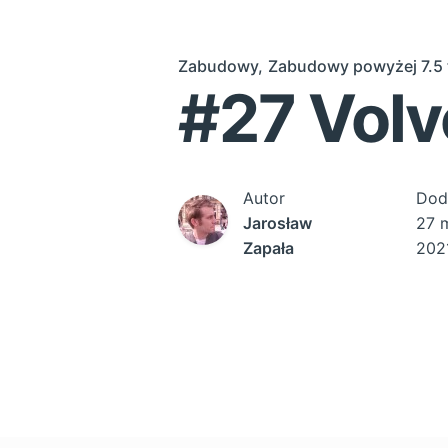
Zabudowy
Zabudowy powyżej 7.5 
#27 Vol
Autor
Dod
Jarosław
27 
Zapała
202