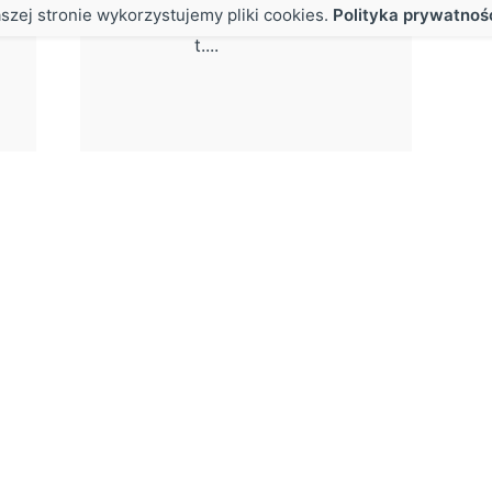
mowa
szej stronie wykorzystujemy pliki cookies.
Polityka prywatnoś
powyżej 7,5
t....