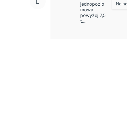
jednopozio
Na na
mowa
powyżej 7,5
t....