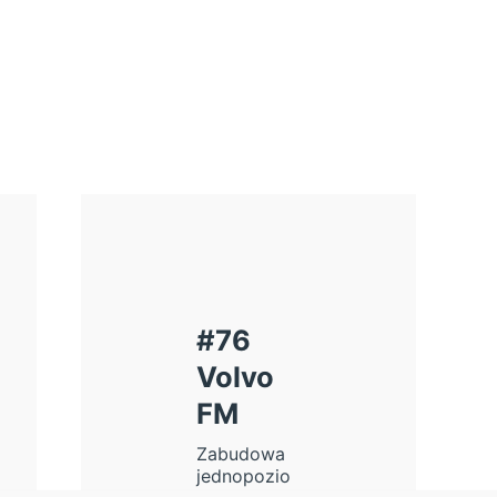
#76
Volvo
FM
Zabudowa
jednopozio