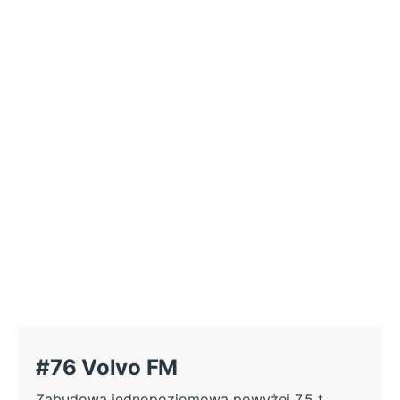
#76 Volvo FM
Zabudowa jednopoziomowa powyżej 7,5 t....