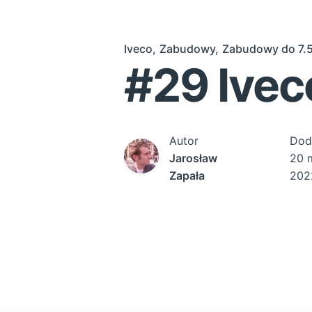
Iveco
Zabudowy
Zabudowy do 7.5
#29 Ivec
Autor
Dod
Jarosław
20 
Zapała
202