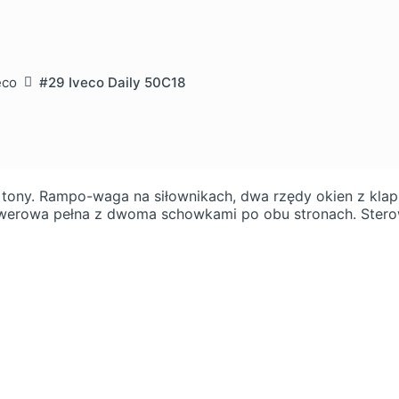
eco
#29 Iveco Daily 50C18
ony. Rampo-waga na siłownikach, dwa rzędy okien z klap
owerowa pełna z dwoma schowkami po obu stronach. Ste