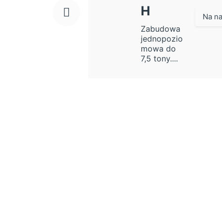
H
Na na
Zabudowa
jednopozio
mowa do
7,5 tony....