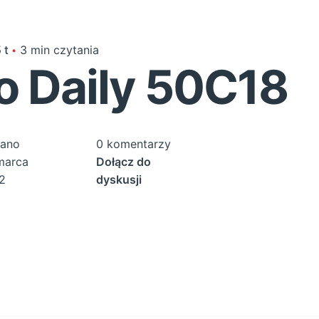
 t
3 min czytania
o Daily 50C18
ano
0 komentarzy
marca
Dołącz do
2
dyskusji