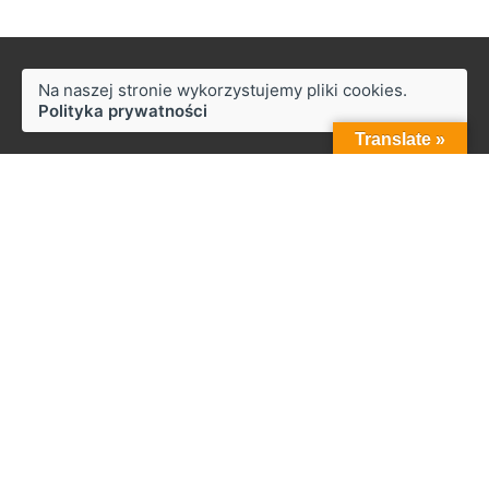
Na naszej stronie wykorzystujemy pliki cookies.
Polityka prywatności
Translate »
Styków
ul. Słoneczna 50,
27-230 Brody
Praca
Zainteresowany pracą z nami?
biuro@zapala.info
Telefon
Tel.: +48 509 14 12 13
Menu
Start