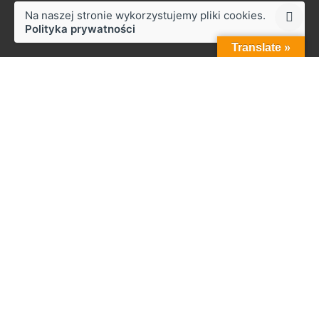
Na naszej stronie wykorzystujemy pliki cookies.
Polityka prywatności
Translate »
Styków
ul. Słoneczna 50,
27-230 Brody
Praca
Zainteresowany pracą z nami?
biuro@zapala.info
Telefon
Tel.: +48 509 14 12 13
Menu
Start
Firma
Zabudowy