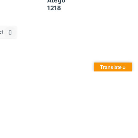
Atego
1218
ci
Translate »