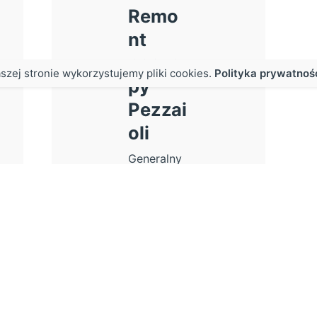
Remo
nt
nacze
szej stronie wykorzystujemy pliki cookies.
Polityka prywatnoś
py
Pezzai
oli
Generalny
remont
naczepy,
która
uległa...