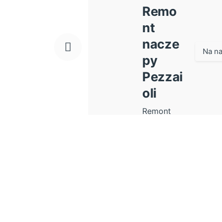
Remo
nt
nacze
Na na
py
Pezzai
oli
Remont
naczepy
marki
Pezzaioli
w...