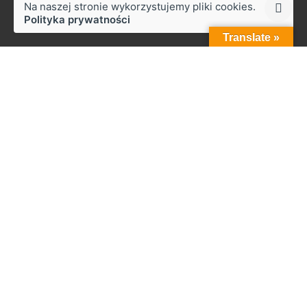
Na naszej stronie wykorzystujemy pliki cookies.
Polityka prywatności
Translate »
Styków
ul. Słoneczna 50,
27-230 Brody
Praca
Zainteresowany pracą z nami?
biuro@zapala.info
Telefon
Tel.: +48 509 14 12 13
Menu
Start
Firma
Zabudowy
Zabudowy do 7.5 tony