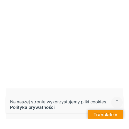
#42 Remont zabudowy
Na naszej stronie wykorzystujemy pliki cookies.
Polityka prywatności
Mercedes Actros 1844
Translate »
Nałożenie nowej powierzchni lakierniczej oraz...