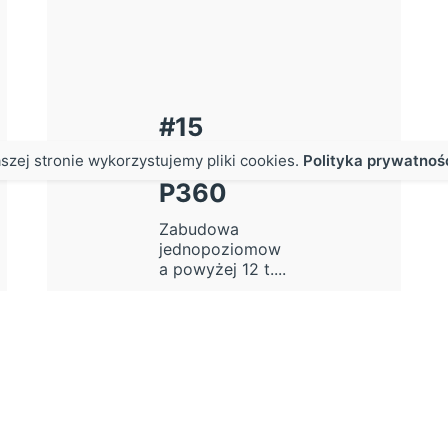
#15
Scania
szej stronie wykorzystujemy pliki cookies.
Polityka prywatnoś
P360
Zabudowa
jednopoziomow
a powyżej 12 t....