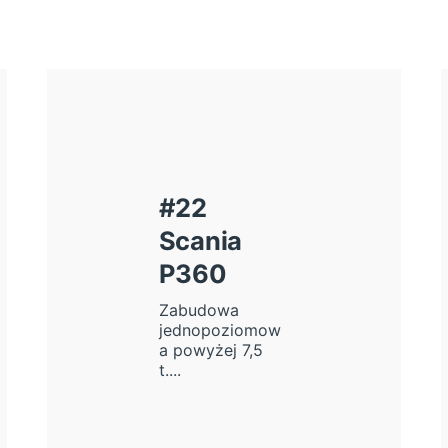
#22
Scania
P360
Zabudowa
jednopoziomow
a powyżej 7,5
t....