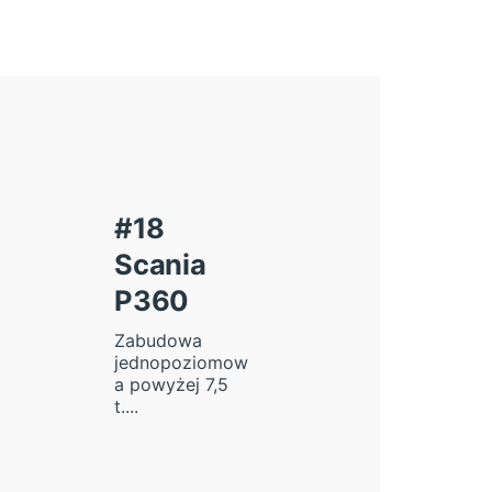
#18
Scania
P360
Zabudowa
jednopoziomow
a powyżej 7,5
t....