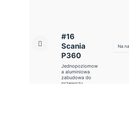
#16
Scania
Na na
P360
Jednopoziomow
a aluminiowa
zabudowa do
przewozu...