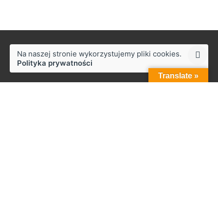
Na naszej stronie wykorzystujemy pliki cookies.
Polityka prywatności
Translate »
Styków
ul. Słoneczna 50,
27-230 Brody
Praca
Zainteresowany pracą z nami?
biuro@zapala.info
Telefon
Tel.: +48 509 14 12 13
Menu