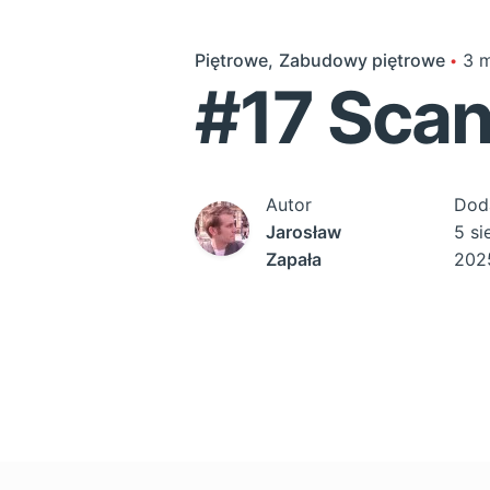
Piętrowe
Zabudowy piętrowe
3 m
#17 Scan
Autor
Dod
Jarosław
5 si
Zapała
202