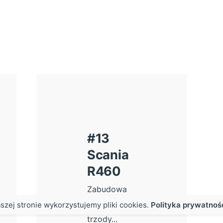
#13
Scania
R460
Zabudowa
piętrowa do
szej stronie wykorzystujemy pliki cookies.
Polityka prywatnoś
przewozu
trzody...