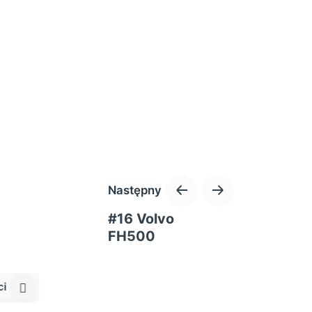
Następny
#16 Volvo
FH500
ci