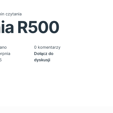
in czytania
ia R500
ano
0 komentarzy
erpnia
Dołącz do
5
dyskusji