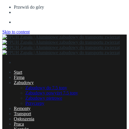
Przewiń do góry
Skip to content
Start
Firma
Zabudowy
Zabudowy do 7.5 tony
Zabudowy powyżej 7.5 tony
Zabudowy piętrowe
Przyczepy
Remonty
Transport
Ogłoszenia
Praca