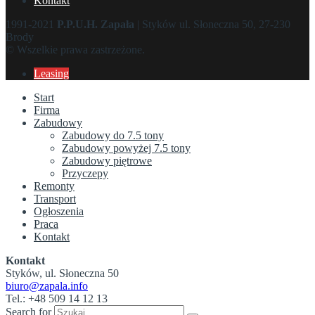
Kontakt
1991-2021
P.P.U.H. Zapała
| Styków ul. Słoneczna 50, 27-230
Brody
© Wszelkie prawa zastrzeżone.
Leasing
Start
Firma
Zabudowy
Zabudowy do 7.5 tony
Zabudowy powyżej 7.5 tony
Zabudowy piętrowe
Przyczepy
Remonty
Transport
Ogłoszenia
Praca
Kontakt
Kontakt
Styków, ul. Słoneczna 50
biuro@zapala.info
Tel.: +48 509 14 12 13
Search for