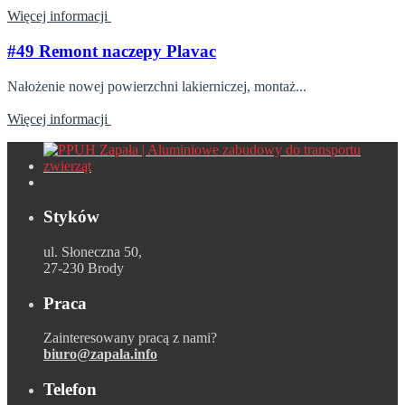
Więcej informacji
#49 Remont naczepy Plavac
Nałożenie nowej powierzchni lakierniczej, montaż...
Więcej informacji
Styków
ul. Słoneczna 50,
27-230 Brody
Praca
Zainteresowany pracą z nami?
biuro@zapala.info
Telefon