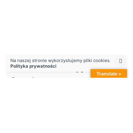
Na naszej stronie wykorzystujemy pliki cookies.
Polityka prywatności
#35 Remont naczepy Pezzaioli
Translate »
Powypadkowa naprawa naczepy marki
Pezzaioli...